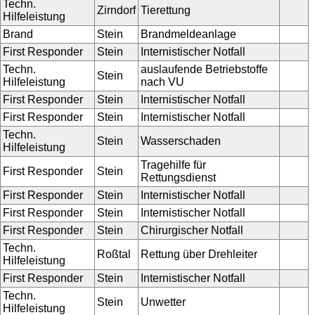
Techn.
Zirndorf
Tierettung
Hilfeleistung
Brand
Stein
Brandmeldeanlage
First Responder
Stein
Internistischer Notfall
Techn.
auslaufende Betriebstoffe
Stein
Hilfeleistung
nach VU
First Responder
Stein
Internistischer Notfall
First Responder
Stein
Internistischer Notfall
Techn.
Stein
Wasserschaden
Hilfeleistung
Tragehilfe für
First Responder
Stein
Rettungsdienst
First Responder
Stein
Internistischer Notfall
First Responder
Stein
Internistischer Notfall
First Responder
Stein
Chirurgischer Notfall
Techn.
Roßtal
Rettung über Drehleiter
Hilfeleistung
First Responder
Stein
Internistischer Notfall
Techn.
Stein
Unwetter
Hilfeleistung