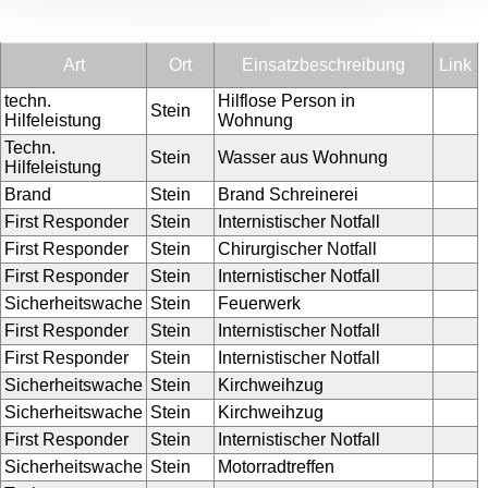
Art
Ort
Einsatzbeschreibung
Link
techn.
Hilflose Person in
Stein
Hilfeleistung
Wohnung
Techn.
Stein
Wasser aus Wohnung
Hilfeleistung
Brand
Stein
Brand Schreinerei
First Responder
Stein
Internistischer Notfall
First Responder
Stein
Chirurgischer Notfall
First Responder
Stein
Internistischer Notfall
Sicherheitswache
Stein
Feuerwerk
First Responder
Stein
Internistischer Notfall
First Responder
Stein
Internistischer Notfall
Sicherheitswache
Stein
Kirchweihzug
Sicherheitswache
Stein
Kirchweihzug
First Responder
Stein
Internistischer Notfall
Sicherheitswache
Stein
Motorradtreffen