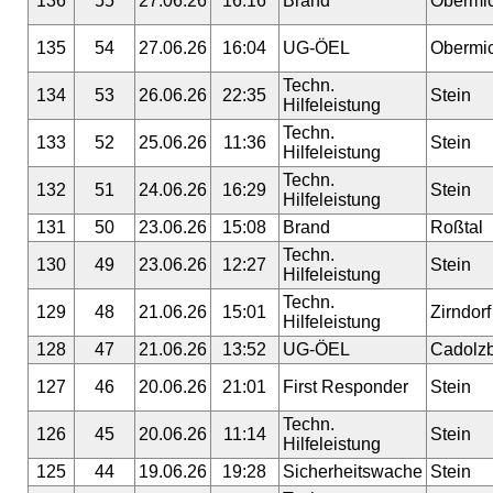
136
55
27.06.26
16:16
Brand
Obermi
135
54
27.06.26
16:04
UG-ÖEL
Obermi
Techn.
134
53
26.06.26
22:35
Stein
Hilfeleistung
Techn.
133
52
25.06.26
11:36
Stein
Hilfeleistung
Techn.
132
51
24.06.26
16:29
Stein
Hilfeleistung
131
50
23.06.26
15:08
Brand
Roßtal
Techn.
130
49
23.06.26
12:27
Stein
Hilfeleistung
Techn.
129
48
21.06.26
15:01
Zirndorf
Hilfeleistung
128
47
21.06.26
13:52
UG-ÖEL
Cadolz
127
46
20.06.26
21:01
First Responder
Stein
Techn.
126
45
20.06.26
11:14
Stein
Hilfeleistung
125
44
19.06.26
19:28
Sicherheitswache
Stein