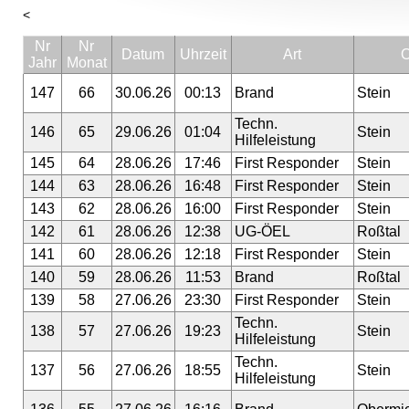
<
Nr
Nr
Datum
Uhrzeit
Art
O
Jahr
Monat
147
66
30.06.26
00:13
Brand
Stein
Techn.
146
65
29.06.26
01:04
Stein
Hilfeleistung
145
64
28.06.26
17:46
First Responder
Stein
144
63
28.06.26
16:48
First Responder
Stein
143
62
28.06.26
16:00
First Responder
Stein
142
61
28.06.26
12:38
UG-ÖEL
Roßtal
141
60
28.06.26
12:18
First Responder
Stein
140
59
28.06.26
11:53
Brand
Roßtal
139
58
27.06.26
23:30
First Responder
Stein
Techn.
138
57
27.06.26
19:23
Stein
Hilfeleistung
Techn.
137
56
27.06.26
18:55
Stein
Hilfeleistung