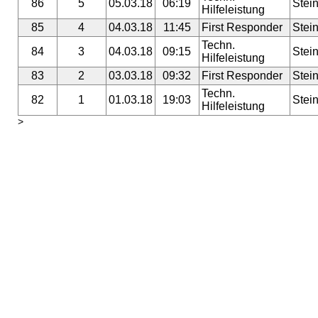
86
5
05.03.18
06:19
Stei
Hilfeleistung
85
4
04.03.18
11:45
First Responder
Stei
Techn.
84
3
04.03.18
09:15
Stei
Hilfeleistung
83
2
03.03.18
09:32
First Responder
Stei
Techn.
82
1
01.03.18
19:03
Stei
Hilfeleistung
>