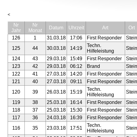
<
Nr
Nr
Datum
Uhrzeit
Art
Ort
Jahr
Monat
126
1
31.03.18
17:06
First Responder
Stei
Techn.
125
44
30.03.18
14:19
Stei
Hilfeleistung
124
43
29.03.18
15:49
First Responder
Stei
123
42
29.03.18
06:12
Brand
Stei
122
41
27.03.18
14:20
First Responder
Stei
121
40
27.03.18
09:11
First Responder
Stei
Techn.
120
39
26.03.18
15:19
Stei
Hilfeleistung
119
38
25.03.18
16:14
First Responder
Stei
118
37
25.03.18
15:30
First Responder
Stei
117
36
24.03.18
16:39
First Responder
Stei
Techn.
116
35
23.03.18
17:51
Stei
Hilfeleistung