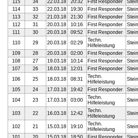
115
34
22.03.18
20:32
First Responder
Stei
114
33
22.03.18
19:30
First Responder
Stei
113
32
21.03.18
21:30
First Responder
Stei
112
31
20.03.18
10:16
First Responder
Stei
111
30
20.03.18
09:52
First Responder
Stei
Techn.
110
29
20.03.18
02:29
Stei
Hilfeleistung
109
28
20.03.18
02:00
First Responder
Stei
108
27
19.03.18
10:14
First Responder
Stei
107
26
18.03.18
12:01
First Responder
Stei
Techn.
106
25
18.03.18
08:31
Stei
Hilfeleistung
105
24
17.03.18
19:42
First Responder
Stei
Techn.
104
23
17.03.18
03:00
Stei
Hilfeleistung
Techn.
103
22
16.03.18
12:42
Stei
Hilfeleistung
Techn.
102
21
15.03.18
19:10
Stei
Hilfeleistung
101
20
15.03.18
18:50
First Responder
Stei