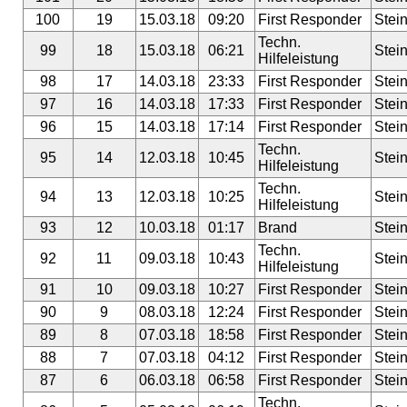
100
19
15.03.18
09:20
First Responder
Stei
Techn.
99
18
15.03.18
06:21
Stei
Hilfeleistung
98
17
14.03.18
23:33
First Responder
Stei
97
16
14.03.18
17:33
First Responder
Stei
96
15
14.03.18
17:14
First Responder
Stei
Techn.
95
14
12.03.18
10:45
Stei
Hilfeleistung
Techn.
94
13
12.03.18
10:25
Stei
Hilfeleistung
93
12
10.03.18
01:17
Brand
Stei
Techn.
92
11
09.03.18
10:43
Stei
Hilfeleistung
91
10
09.03.18
10:27
First Responder
Stei
90
9
08.03.18
12:24
First Responder
Stei
89
8
07.03.18
18:58
First Responder
Stei
88
7
07.03.18
04:12
First Responder
Stei
87
6
06.03.18
06:58
First Responder
Stei
Techn.