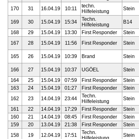
techn.
170
31
16.04.19
10:11
Stein
Hilfeleistung
Techn.
169
30
15.04.19
15:34
B14
Hilfeleistung
168
29
15.04.19
13:30
First Responder
Stein
167
28
15.04.19
11:56
First Responder
Stein
165
26
15.04.19
10:39
Brand
Stein
166
27
15.04.19
10:37
UGÖEL
Stein
164
25
15.04.19
07:59
First Responder
Stein
163
24
15.04.19
01:27
First Responder
Stein
Techn.
162
23
14.04.19
23:44
Stein
Hilfeleistung
161
22
14.04.19
17:29
First Responder
Stein
160
21
14.04.19
08:45
First Responder
Stein
159
20
13.04.19
21:38
First Responder
Stein
Techn.
158
19
12.04.19
17:51
Stein
Hilfeleistung