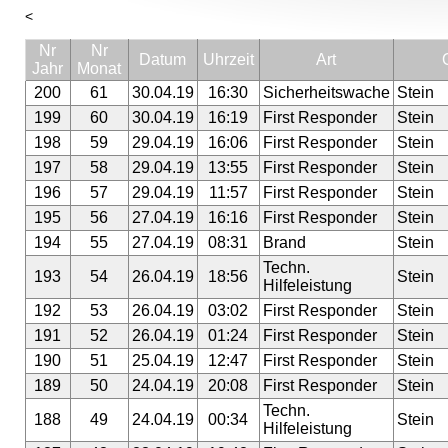
<
Nr
Nr
Datum
Uhrzeit
Art
Jahr
Monat
200
61
30.04.19
16:30
Sicherheitswache
Stein
199
60
30.04.19
16:19
First Responder
Stein
198
59
29.04.19
16:06
First Responder
Stein
197
58
29.04.19
13:55
First Responder
Stein
196
57
29.04.19
11:57
First Responder
Stein
195
56
27.04.19
16:16
First Responder
Stein
194
55
27.04.19
08:31
Brand
Stein
Techn.
193
54
26.04.19
18:56
Stein
Hilfeleistung
192
53
26.04.19
03:02
First Responder
Stein
191
52
26.04.19
01:24
First Responder
Stein
190
51
25.04.19
12:47
First Responder
Stein
189
50
24.04.19
20:08
First Responder
Stein
Techn.
188
49
24.04.19
00:34
Stein
Hilfeleistung