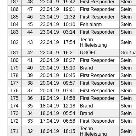
187
48
23.04.19
19:42
First Responder
Stein
186
47
23.04.19
19:01
First Responder
Stein
185
46
23.04.19
11:32
First Responder
Stein
184
45
23.04.19
10:10
Fehlalarm
Stein
183
44
23.04.19
03:14
First Responder
Stein
Techn.
182
43
22.04.19
17:54
Stein
Hilfeleistung
181
42
22.04.19
16:21
UGÖEL
Großha
180
41
20.04.19
18:27
First Responder
Stein
179
40
20.04.19
15:10
Brand
Stein
178
39
20.04.19
10:45
First Responder
Stein
177
38
20.04.19
09:57
First Responder
Stein
176
37
20.04.19
07:41
First Responder
Stein
175
36
19.04.19
14:58
First Responder
Stein
174
35
18.04.19
12:18
Brand
Stein
173
34
18.04.19
05:54
Brand
Stein
172
33
17.04.19
06:58
First Responder
Stein
Techn.
171
32
16.04.19
18:15
Stein
Hilfeleistung