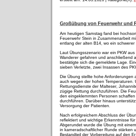
Großübung von Feuerwehr und R
Am heutigen Samstag fand bei hochsom
Feuerwehr Stein in Zusammenarbeit mit 
entlang der alten B14, wo ein schwerer 
Laut Übungsszenario war ein PKW aus 
Wanderer gefahren und anschließend auf
bestätigte sich die gemeldete Lage. Ei
sieben Verletzte, zwei Insassen des P
Die Übung stellte hohe Anforderungen a
auch wegen der hohen Temperaturen. Un
Rettungsdienste der Malteser, Johanni
zügige Rettung durchzuführen. Die Fe
den eingeklemmten Personen schaffen u
durchführen. Darüber hinaus unterstütz
Versorgung der Patienten.
Nach erfolgreichem Abschluss der Übu
reflektiert und wichtige Erkenntnisse f
Abgerundet wurde die Übung mit einem 
in kameradschaftlicher Runde stärken 
Bestandteil der Vorbereitung auf den E