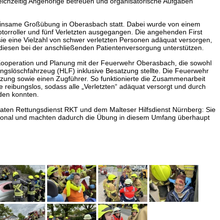
ichzeitig Angehörige betreuen und organisatorische Aufgaben
insame Großübung in Oberasbach statt. Dabei wurde von einem
otorroller und fünf Verletzten ausgegangen. Die angehenden First
ie eine Vielzahl von schwer verletzten Personen adäquat versorgen,
iesen bei der anschließenden Patientenversorgung unterstützen.
Kooperation und Planung mit der Feuerwehr Oberasbach, die sowohl
tungslöschfahrzeug (HLF) inklusive Besatzung stellte. Die Feuerwehr
atzung sowie einen Zugführer. So funktionierte die Zusammenarbeit
e reibungslos, sodass alle „Verletzten“ adäquat versorgt und durch
den konnten.
ivaten Rettungsdienst RKT und dem Malteser Hilfsdienst Nürnberg: Sie
rsonal und machten dadurch die Übung in diesem Umfang überhaupt