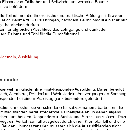
en Einsatz von Fällheber und Seilwinde, um verhakte Bäume
n zu befördern.
lle Teilnehmer die theoretische und praktische Prüfung mit Bravour.
, auch Bäume zu Fall zu bringen, nachdem sie mit Modul A bisher nur
ge bearbeiten durften.
h zum erfolgreichen Abschluss des Lehrgangs und dankt der
ern Paloma und Tobi für die Durchführung!
llgemein
,
Ausbildung
esponder
uerwehrmitglieder ihre First-Responder-Ausbildung. Daran beteiligt
bach, Altenberg, Rehdorf und Weinzierlein. Am vergangenen Samstag
esponder bei einem Praxistag ganz besonders gefordert.
ienst mussten sie verschiedene Einsatzszenarien abarbeiten, die
rmittag standen herausfordernde Fallbeispiele an, in denen eigens
 gaben, um bei den Respondern in Ausbildung Stress auszulösen: Dazu
weg, ein Verkehrsunfall ausgelöst durch einen Krampfanfall und eine
. Bei den Übungsszenarien mussten sich die Auszubildenden nicht