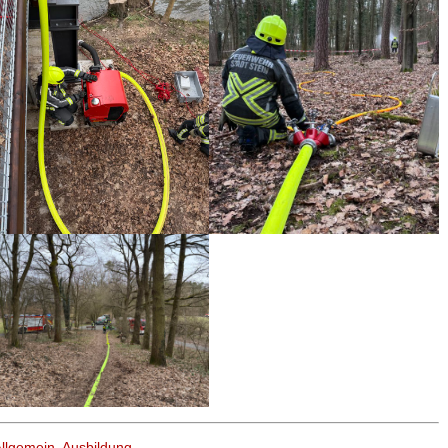
llgemein
,
Ausbildung