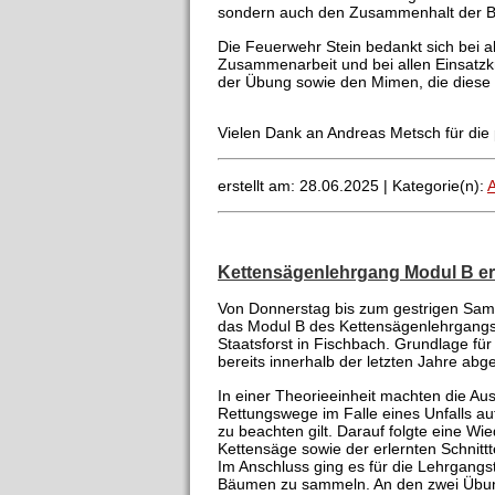
sondern auch den Zusammenhalt der Bla
Die Feuerwehr Stein bedankt sich bei a
Zusammenarbeit und bei allen Einsatzkr
der Übung sowie den Mimen, die diese r
Vielen Dank an Andreas Metsch für die 
erstellt am: 28.06.2025 |
Kategorie(n):
A
Kettensägenlehrgang Modul B er
Von Donnerstag bis zum gestrigen Sams
das Modul B des Kettensägenlehrgangs
Staatsforst in Fischbach. Grundlage für
bereits innerhalb der letzten Jahre abg
In einer Theorieeinheit machten die Au
Rettungswege im Falle eines Unfalls a
zu beachten gilt. Darauf folgte eine W
Kettensäge sowie der erlernten Schnitt
Im Anschluss ging es für die Lehrgangs
Bäumen zu sammeln. An den zwei Übun