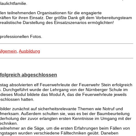
ulichtfamilie.
llen teilnehmenden Organisationen für die engagierte
äften für ihren Einsatz. Der größte Dank gilt dem Vorbereitungsteam
ealistische Darstellung des Einsatzszenarios ermöglichten!
professionellen Fotos.
llgemein
,
Ausbildung
folgreich abgeschlossen
tag absolvierten elf Feuerwehrleute der Feuerwehr Stein erfolgreich
. Durchgeführt wurde der Lehrgang von der Nürnberger Schule im
 dieses Modul bildete das Modul A, das die Feuerwehrleute jeweils
eschlossen hatten.
sbilder zunächst auf sicherheitsrelevante Themen wie Notruf und
ufmerksam. Außerdem schulten sie, was es bei der Baumbeurteilung
iederholung der zuvor erlangten ersten Kenntnisse im Umgang mit der
techniken.
teilnehmer an die Säge, um die ersten Erfahrungen beim Fällen von
gstagen wurden verschiedene Fälltechniken geübt. Daneben