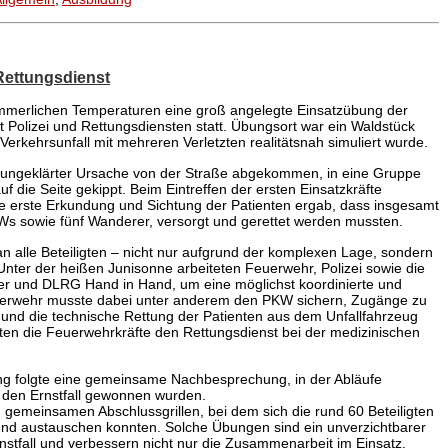
ettungsdienst
merlichen Temperaturen eine groß angelegte Einsatzübung der
Polizei und Rettungsdiensten statt. Übungsort war ein Waldstück
Verkehrsunfall mit mehreren Verletzten realitätsnah simuliert wurde.
ungeklärter Ursache von der Straße abgekommen, in eine Gruppe
 die Seite gekippt. Beim Eintreffen der ersten Einsatzkräfte
ne erste Erkundung und Sichtung der Patienten ergab, dass insgesamt
KWs sowie fünf Wanderer, versorgt und gerettet werden mussten.
n alle Beteiligten – nicht nur aufgrund der komplexen Lage, sondern
ter der heißen Junisonne arbeiteten Feuerwehr, Polizei sowie die
ter und DLRG Hand in Hand, um eine möglichst koordinierte und
uerwehr musste dabei unter anderem den PKW sichern, Zugänge zu
nd die technische Rettung der Patienten aus dem Unfallfahrzeug
ten die Feuerwehrkräfte den Rettungsdienst bei der medizinischen
ng folgte eine gemeinsame Nachbesprechung, in der Abläufe
ür den Ernstfall gewonnen wurden.
gemeinsamen Abschlussgrillen, bei dem sich die rund 60 Beteiligten
und austauschen konnten. Solche Übungen sind ein unverzichtbarer
rnstfall und verbessern nicht nur die Zusammenarbeit im Einsatz,