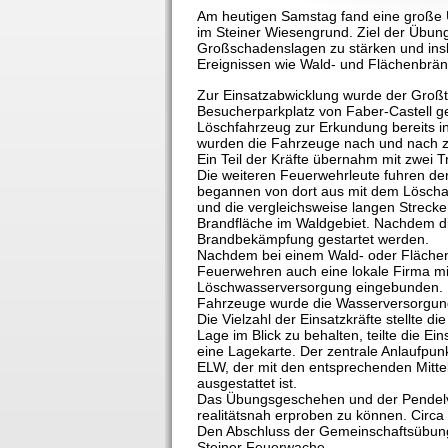
Am heutigen Samstag fand eine große Ü
im Steiner Wiesengrund. Ziel der Übun
Großschadenslagen zu stärken und ins
Ereignissen wie Wald- und Flächenbränd
Zur Einsatzabwicklung wurde der Großte
Besucherparkplatz von Faber-Castell g
Löschfahrzeug zur Erkundung bereits i
wurden die Fahrzeuge nach und nach zu
Ein Teil der Kräfte übernahm mit zwei T
Die weiteren Feuerwehrleute fuhren de
begannen von dort aus mit dem Lösch
und die vergleichsweise langen Streck
Brandfläche im Waldgebiet. Nachdem die
Brandbekämpfung gestartet werden.
Nachdem bei einem Wald- oder Flächen
Feuerwehren auch eine lokale Firma mi
Löschwasserversorgung eingebunden. M
Fahrzeuge wurde die Wasserversorgung 
Die Vielzahl der Einsatzkräfte stellte d
Lage im Blick zu behalten, teilte die E
eine Lagekarte. Der zentrale Anlaufpun
ELW, der mit den entsprechenden Mitte
ausgestattet ist.
Das Übungsgeschehen und der Pendelver
realitätsnah erproben zu können. Circ
Den Abschluss der Gemeinschaftsübung 
Steiner Feuerwache.