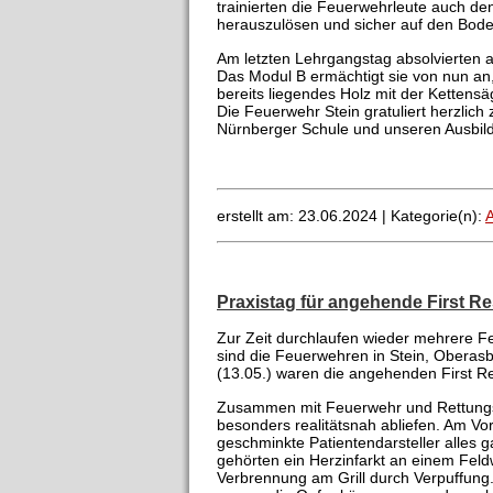
trainierten die Feuerwehrleute auch d
herauszulösen und sicher auf den Bode
Am letzten Lehrgangstag absolvierten a
Das Modul B ermächtigt sie von nun an
bereits liegendes Holz mit der Kettensä
Die Feuerwehr Stein gratuliert herzlic
Nürnberger Schule und unseren Ausbild
erstellt am: 23.06.2024 |
Kategorie(n):
A
Praxistag für angehende First R
Zur Zeit durchlaufen wieder mehrere Fe
sind die Feuerwehren in Stein, Oberas
(13.05.) waren die angehenden First R
Zusammen mit Feuerwehr und Rettungsd
besonders realitätsnah abliefen. Am Vo
geschminkte Patientendarsteller alles
gehörten ein Herzinfarkt an einem Feld
Verbrennung am Grill durch Verpuffung