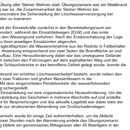
bung aller Steiner Wehren statt. Übungsszenario war ein Waldbrand
g war es, die Zusammenarbeit der Steiner Wehren bei
besondere die Sicherstellung der Löschwasserversorgung bei
en zu trainieren.
il der Einsatzkräfte zunächst in den Bereitstellungsraum am
eordert, während der Einsatzleitwagen (ELW) und das erste
n den Wiesengrund vorfuhren. Nach der Ersteinschätzung der Lage
 ihren jeweiligen Einsatzorten abgerufen:
ragkraftspritzen die Wasserentnahme aus der Rednitz in Faltbehälter.
r Anweisung entsprechend von zwei Seiten die Brandfläche an und
aufbau. Eine Herausforderung dabei war das unwegsame Gelände
en zwischen den Fahrzeugen auf dem asphaltierten Weg und der
 Schlauchstrecke in das betroffene Gebiet gelegt wurde, konnte die
brand ein erhöhter Löschwasserbedarf besteht, wurde neben den
t zwei Traktoren und großen Wasserfässern in die
it dem eingerichteten Pendelverkehr der wasserführenden
sichergestellt.
ie Einsatzleitung vor eine organisatorische Herausforderung. Um die
insatzleitung das Geschehen in mehrere Abschnitte auf und erstellte
kt für Besprechungen und das aktuelle Lagebild war dabei stets der
ln zur strukturierten Abhandlung von Großschadenslagen
kehr wurde für einige Zeit aufrechterhalten, um die Abläufe
a zwei Stunden nach der Alarmierung endete das Übungsszenario.
bildete ein gemeinsames Mittagessen aller 45 Beteiligten in der