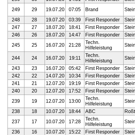
249
29
19.07.20
07:05
Brand
Stei
248
28
19.07.20
03:39
First Responder
Stei
247
27
18.07.20
18:41
First Responder
Stei
246
26
18.07.20
14:47
First Responder
Stei
Techn.
245
25
16.07.20
21:28
Stei
Hilfeleistung
Techn.
244
24
16.07.20
19:11
Stei
Hilfeleistung
243
23
16.07.20
05:42
First Responder
Stei
242
22
14.07.20
10:34
First Responder
Stei
241
21
12.07.20
19:19
First Responder
Stei
240
20
12.07.20
17:52
First Responder
Stei
Techn.
239
19
12.07.20
13:00
Stei
Hilfeleistung
238
18
10.07.20
18:44
ABC
Roßt
Techn.
237
17
10.07.20
17:28
Stei
Hilfeleistung
236
16
10.07.20
15:22
First Responder
Stei