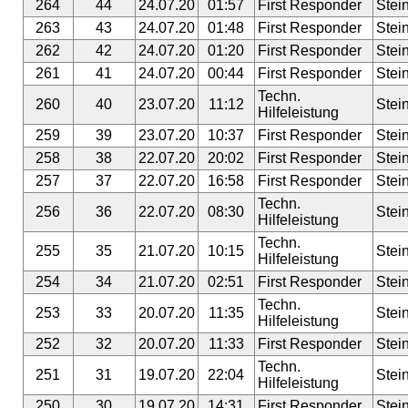
264
44
24.07.20
01:57
First Responder
Stei
263
43
24.07.20
01:48
First Responder
Stei
262
42
24.07.20
01:20
First Responder
Stei
261
41
24.07.20
00:44
First Responder
Stei
Techn.
260
40
23.07.20
11:12
Stei
Hilfeleistung
259
39
23.07.20
10:37
First Responder
Stei
258
38
22.07.20
20:02
First Responder
Stei
257
37
22.07.20
16:58
First Responder
Stei
Techn.
256
36
22.07.20
08:30
Stei
Hilfeleistung
Techn.
255
35
21.07.20
10:15
Stei
Hilfeleistung
254
34
21.07.20
02:51
First Responder
Stei
Techn.
253
33
20.07.20
11:35
Stei
Hilfeleistung
252
32
20.07.20
11:33
First Responder
Stei
Techn.
251
31
19.07.20
22:04
Stei
Hilfeleistung
250
30
19.07.20
14:31
First Responder
Stei