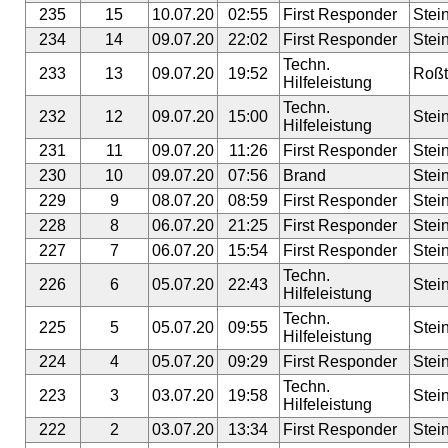
235
15
10.07.20
02:55
First Responder
Stei
234
14
09.07.20
22:02
First Responder
Stei
Techn.
233
13
09.07.20
19:52
Roßt
Hilfeleistung
Techn.
232
12
09.07.20
15:00
Stei
Hilfeleistung
231
11
09.07.20
11:26
First Responder
Stei
230
10
09.07.20
07:56
Brand
Stei
229
9
08.07.20
08:59
First Responder
Stei
228
8
06.07.20
21:25
First Responder
Stei
227
7
06.07.20
15:54
First Responder
Stei
Techn.
226
6
05.07.20
22:43
Stei
Hilfeleistung
Techn.
225
5
05.07.20
09:55
Stei
Hilfeleistung
224
4
05.07.20
09:29
First Responder
Stei
Techn.
223
3
03.07.20
19:58
Stei
Hilfeleistung
222
2
03.07.20
13:34
First Responder
Stei