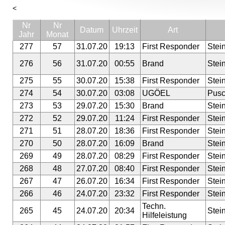
<
Nr
Nr
Datum
Uhrzeit
Art
Jahr
Monat
277
57
31.07.20
19:13
First Responder
Stei
276
56
31.07.20
00:55
Brand
Stei
275
55
30.07.20
15:38
First Responder
Stei
274
54
30.07.20
03:08
UGÖEL
Pusc
273
53
29.07.20
15:30
Brand
Stei
272
52
29.07.20
11:24
First Responder
Stei
271
51
28.07.20
18:36
First Responder
Stei
270
50
28.07.20
16:09
Brand
Stei
269
49
28.07.20
08:29
First Responder
Stei
268
48
27.07.20
08:40
First Responder
Stei
267
47
26.07.20
16:34
First Responder
Stei
266
46
24.07.20
23:32
First Responder
Stei
Techn.
265
45
24.07.20
20:34
Stei
Hilfeleistung