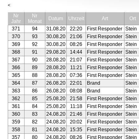
<
Nr
Nr
Datum
Uhrzeit
Art
Ort
Jahr
Monat
371
94
31.08.20
22:20
First Responder
Stein
370
93
30.08.20
21:06
First Responder
Stein
369
92
30.08.20
08:26
First Responder
Stein
368
91
29.08.20
14:44
First Responder
Stein
367
90
28.08.20
21:07
First Responder
Stein
366
89
28.08.20
11:21
First Responder
Stein
365
88
28.08.20
07:36
First Responder
Stein
364
87
26.08.20
22:01
Brand
Stein
363
86
26.08.20
08:08
Brand
Stein
362
85
25.08.20
21:58
First Responder
Stein
361
84
25.08.20
11:18
First Responder
Stein
360
83
24.08.20
21:46
First Responder
Stein
359
82
24.08.20
20:02
First Responder
Stein
358
81
24.08.20
15:35
First Responder
Stein
357
80
24.08.20
08:26
First Responder
Stein