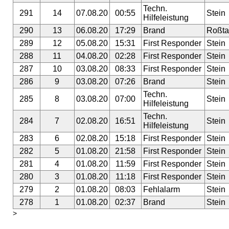
Techn.
291
14
07.08.20
00:55
Stein
Hilfeleistung
290
13
06.08.20
17:29
Brand
Roßta
289
12
05.08.20
15:31
First Responder
Stein
288
11
04.08.20
02:28
First Responder
Stein
287
10
03.08.20
08:33
First Responder
Stein
286
9
03.08.20
07:26
Brand
Stein
Techn.
285
8
03.08.20
07:00
Stein
Hilfeleistung
Techn.
284
7
02.08.20
16:51
Stein
Hilfeleistung
283
6
02.08.20
15:18
First Responder
Stein
282
5
01.08.20
21:58
First Responder
Stein
281
4
01.08.20
11:59
First Responder
Stein
280
3
01.08.20
11:18
First Responder
Stein
279
2
01.08.20
08:03
Fehlalarm
Stein
278
1
01.08.20
02:37
Brand
Stein
>