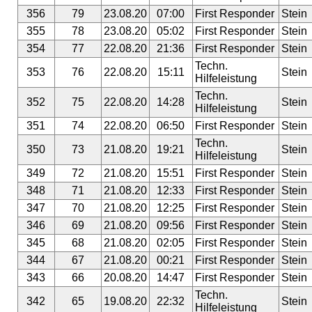
356
79
23.08.20
07:00
First Responder
Stein
355
78
23.08.20
05:02
First Responder
Stein
354
77
22.08.20
21:36
First Responder
Stein
Techn.
353
76
22.08.20
15:11
Stein
Hilfeleistung
Techn.
352
75
22.08.20
14:28
Stein
Hilfeleistung
351
74
22.08.20
06:50
First Responder
Stein
Techn.
350
73
21.08.20
19:21
Stein
Hilfeleistung
349
72
21.08.20
15:51
First Responder
Stein
348
71
21.08.20
12:33
First Responder
Stein
347
70
21.08.20
12:25
First Responder
Stein
346
69
21.08.20
09:56
First Responder
Stein
345
68
21.08.20
02:05
First Responder
Stein
344
67
21.08.20
00:21
First Responder
Stein
343
66
20.08.20
14:47
First Responder
Stein
Techn.
342
65
19.08.20
22:32
Stein
Hilfeleistung