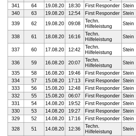
341
64
19.08.20
18:30
First Responder
Stein
340
63
19.08.20
12:54
First Responder
Stein
Techn.
339
62
19.08.20
09:08
Stein
Hilfeleistung
Techn.
338
61
18.08.20
16:16
Stein
Hilfeleistung
Techn.
337
60
17.08.20
12:42
Stein
Hilfeleistung
Techn.
336
59
16.08.20
20:07
Stein
Hilfeleistung
335
58
16.08.20
19:46
First Responder
Stein
334
57
15.08.20
17:13
First Responder
Stein
333
56
15.08.20
12:48
First Responder
Stein
332
55
15.08.20
06:07
First Responder
Stein
331
54
14.08.20
19:52
First Responder
Stein
330
53
14.08.20
19:27
First Responder
Stein
329
52
14.08.20
17:16
First Responder
Stein
Techn.
328
51
14.08.20
12:36
Stein
Hilfeleistung