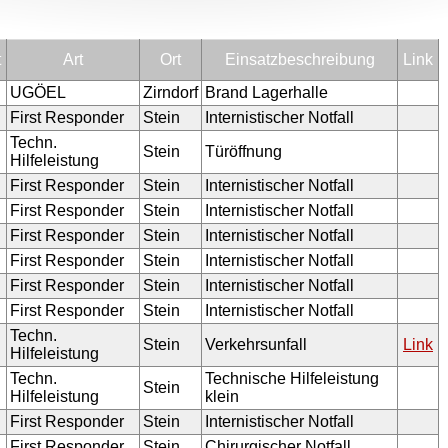
t
Art
Ort
Einsatzbeschreibung
Link
UGÖEL
Zirndorf
Brand Lagerhalle
First Responder
Stein
Internistischer Notfall
Techn.
Stein
Türöffnung
Hilfeleistung
First Responder
Stein
Internistischer Notfall
First Responder
Stein
Internistischer Notfall
First Responder
Stein
Internistischer Notfall
First Responder
Stein
Internistischer Notfall
First Responder
Stein
Internistischer Notfall
First Responder
Stein
Internistischer Notfall
Techn.
Stein
Verkehrsunfall
Link
Hilfeleistung
Techn.
Technische Hilfeleistung
Stein
Hilfeleistung
klein
First Responder
Stein
Internistischer Notfall
First Responder
Stein
Chirurgischer Notfall