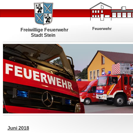
Feuerwehr
Freiwillige Feuerwehr
Stadt Stein
Juni 2018