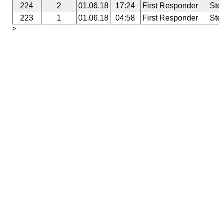
224
2
01.06.18
17:24
First Responder
St
223
1
01.06.18
04:58
First Responder
St
>