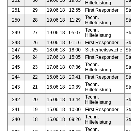
252
30
19.06.18
19:05
St
Hilfeleistung
251
29
19.06.18
12:55
First Responder
St
Techn.
250
28
19.06.18
11:29
St
Hilfeleistung
Techn.
249
27
19.06.18
05:07
St
Hilfeleistung
248
26
19.06.18
01:16
First Responder
St
247
25
18.06.18
18:00
Sicherheitswache
St
246
24
17.06.18
15:05
First Responder
St
Techn.
245
23
17.06.18
07:36
St
Hilfeleistung
244
22
16.06.18
20:41
First Responder
St
Techn.
243
21
16.06.18
20:39
St
Hilfeleistung
Techn.
242
20
15.06.18
13:44
St
Hilfeleistung
241
19
15.06.18
10:00
First Responder
St
Techn.
240
18
15.06.18
09:20
St
Hilfeleistung
Techn.