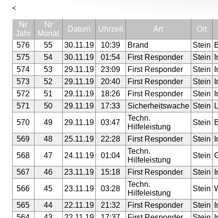
<
Nr
Nr
Datum
Uhrzeit
Art
Ort
Jahr
Monat
576
55
30.11.19
10:39
Brand
Stein
575
54
30.11.19
01:54
First Responder
Stein
I
574
53
29.11.19
23:09
First Responder
Stein
I
573
52
29.11.19
20:40
First Responder
Stein
I
572
51
29.11.19
18:26
First Responder
Stein
I
571
50
29.11.19
17:33
Sicherheitswache
Stein
Techn.
570
49
29.11.19
03:47
Stein
Hilfeleistung
569
48
25.11.19
22:28
First Responder
Stein
I
Techn.
568
47
24.11.19
01:04
Stein
Hilfeleistung
567
46
23.11.19
15:18
First Responder
Stein
I
Techn.
566
45
23.11.19
03:28
Stein
Hilfeleistung
565
44
22.11.19
21:32
First Responder
Stein
I
564
43
22.11.19
17:37
First Responder
Stein
I