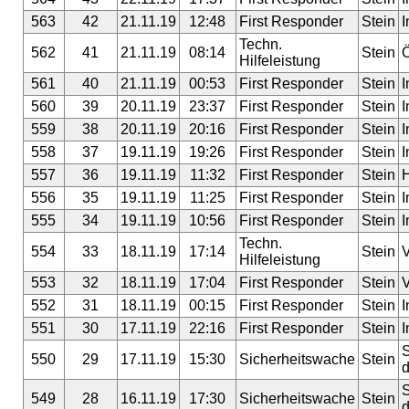
563
42
21.11.19
12:48
First Responder
Stein
I
Techn.
562
41
21.11.19
08:14
Stein
Ö
Hilfeleistung
561
40
21.11.19
00:53
First Responder
Stein
I
560
39
20.11.19
23:37
First Responder
Stein
I
559
38
20.11.19
20:16
First Responder
Stein
I
558
37
19.11.19
19:26
First Responder
Stein
I
557
36
19.11.19
11:32
First Responder
Stein
H
556
35
19.11.19
11:25
First Responder
Stein
I
555
34
19.11.19
10:56
First Responder
Stein
I
Techn.
554
33
18.11.19
17:14
Stein
V
Hilfeleistung
553
32
18.11.19
17:04
First Responder
Stein
V
552
31
18.11.19
00:15
First Responder
Stein
I
551
30
17.11.19
22:16
First Responder
Stein
I
S
550
29
17.11.19
15:30
Sicherheitswache
Stein
d
S
549
28
16.11.19
17:30
Sicherheitswache
Stein
d