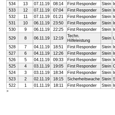
534
13
07.11.19
08:14
First Responder
Stein
I
533
12
07.11.19
07:04
First Responder
Stein
I
532
11
07.11.19
01:21
First Responder
Stein
I
531
10
06.11.19
23:50
First Responder
Stein
I
530
9
06.11.19
22:25
First Responder
Stein
I
Techn.
529
8
06.11.19
12:19
Stein
U
Hilfeleistung
528
7
04.11.19
18:51
First Responder
Stein
I
527
6
04.11.19
12:26
First Responder
Stein
I
526
5
04.11.19
09:33
First Responder
Stein
I
525
4
03.11.19
19:05
First Responder
Stein
C
524
3
03.11.19
18:34
First Responder
Stein
I
523
2
02.11.19
18:15
Sicherheitswache
Stein
S
522
1
01.11.19
18:11
First Responder
Stein
I
>