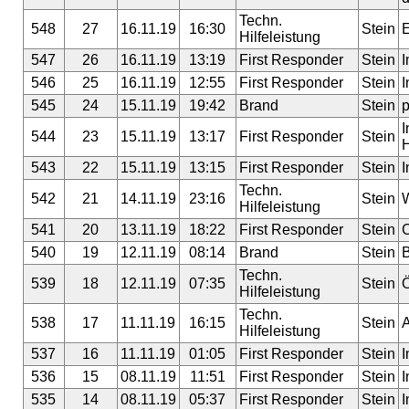
Techn.
548
27
16.11.19
16:30
Stein
Hilfeleistung
547
26
16.11.19
13:19
First Responder
Stein
I
546
25
16.11.19
12:55
First Responder
Stein
I
545
24
15.11.19
19:42
Brand
Stein
p
I
544
23
15.11.19
13:17
First Responder
Stein
H
543
22
15.11.19
13:15
First Responder
Stein
I
Techn.
542
21
14.11.19
23:16
Stein
Hilfeleistung
541
20
13.11.19
18:22
First Responder
Stein
C
540
19
12.11.19
08:14
Brand
Stein
Techn.
539
18
12.11.19
07:35
Stein
Hilfeleistung
Techn.
538
17
11.11.19
16:15
Stein
Hilfeleistung
537
16
11.11.19
01:05
First Responder
Stein
I
536
15
08.11.19
11:51
First Responder
Stein
I
535
14
08.11.19
05:37
First Responder
Stein
I