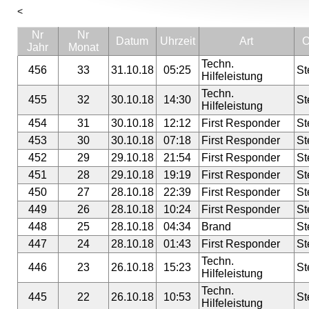
<
Nr
Nr
Datum
Uhrzeit
Art
O
Jahr
Monat
Techn.
456
33
31.10.18
05:25
St
Hilfeleistung
Techn.
455
32
30.10.18
14:30
St
Hilfeleistung
454
31
30.10.18
12:12
First Responder
St
453
30
30.10.18
07:18
First Responder
St
452
29
29.10.18
21:54
First Responder
St
451
28
29.10.18
19:19
First Responder
St
450
27
28.10.18
22:39
First Responder
St
449
26
28.10.18
10:24
First Responder
St
448
25
28.10.18
04:34
Brand
St
447
24
28.10.18
01:43
First Responder
St
Techn.
446
23
26.10.18
15:23
St
Hilfeleistung
Techn.
445
22
26.10.18
10:53
St
Hilfeleistung