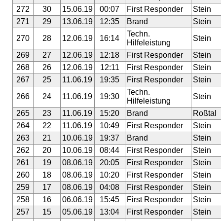
272
30
15.06.19
00:07
First Responder
Stein
271
29
13.06.19
12:35
Brand
Stein
Techn.
270
28
12.06.19
16:14
Stein
Hilfeleistung
269
27
12.06.19
12:18
First Responder
Stein
268
26
12.06.19
12:11
First Responder
Stein
267
25
11.06.19
19:35
First Responder
Stein
Techn.
266
24
11.06.19
19:30
Stein
Hilfeleistung
265
23
11.06.19
15:20
Brand
Roßtal
264
22
11.06.19
10:49
First Responder
Stein
263
21
10.06.19
19:37
Brand
Stein
262
20
10.06.19
08:44
First Responder
Stein
261
19
08.06.19
20:05
First Responder
Stein
260
18
08.06.19
10:20
First Responder
Stein
259
17
08.06.19
04:08
First Responder
Stein
258
16
06.06.19
15:45
First Responder
Stein
257
15
05.06.19
13:04
First Responder
Stein