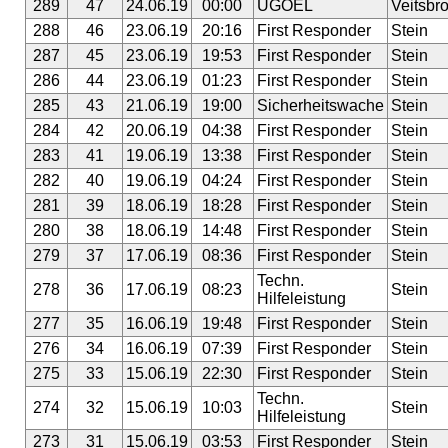
289
47
24.06.19
00:00
UGÖEL
Veitsbr
288
46
23.06.19
20:16
First Responder
Stein
287
45
23.06.19
19:53
First Responder
Stein
286
44
23.06.19
01:23
First Responder
Stein
285
43
21.06.19
19:00
Sicherheitswache
Stein
284
42
20.06.19
04:38
First Responder
Stein
283
41
19.06.19
13:38
First Responder
Stein
282
40
19.06.19
04:24
First Responder
Stein
281
39
18.06.19
18:28
First Responder
Stein
280
38
18.06.19
14:48
First Responder
Stein
279
37
17.06.19
08:36
First Responder
Stein
Techn.
278
36
17.06.19
08:23
Stein
Hilfeleistung
277
35
16.06.19
19:48
First Responder
Stein
276
34
16.06.19
07:39
First Responder
Stein
275
33
15.06.19
22:30
First Responder
Stein
Techn.
274
32
15.06.19
10:03
Stein
Hilfeleistung
273
31
15.06.19
03:53
First Responder
Stein