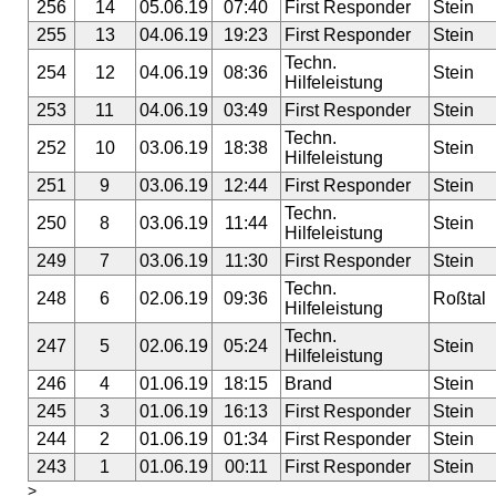
256
14
05.06.19
07:40
First Responder
Stein
255
13
04.06.19
19:23
First Responder
Stein
Techn.
254
12
04.06.19
08:36
Stein
Hilfeleistung
253
11
04.06.19
03:49
First Responder
Stein
Techn.
252
10
03.06.19
18:38
Stein
Hilfeleistung
251
9
03.06.19
12:44
First Responder
Stein
Techn.
250
8
03.06.19
11:44
Stein
Hilfeleistung
249
7
03.06.19
11:30
First Responder
Stein
Techn.
248
6
02.06.19
09:36
Roßtal
Hilfeleistung
Techn.
247
5
02.06.19
05:24
Stein
Hilfeleistung
246
4
01.06.19
18:15
Brand
Stein
245
3
01.06.19
16:13
First Responder
Stein
244
2
01.06.19
01:34
First Responder
Stein
243
1
01.06.19
00:11
First Responder
Stein
>