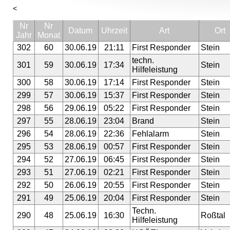
<
Nr
Nr
Datum
Uhrzeit
Art
Ort
Jahr
Monat
302
60
30.06.19
21:11
First Responder
Stein
techn.
301
59
30.06.19
17:34
Stein
Hilfeleistung
300
58
30.06.19
17:14
First Responder
Stein
299
57
30.06.19
15:37
First Responder
Stein
298
56
29.06.19
05:22
First Responder
Stein
297
55
28.06.19
23:04
Brand
Stein
296
54
28.06.19
22:36
Fehlalarm
Stein
295
53
28.06.19
00:57
First Responder
Stein
294
52
27.06.19
06:45
First Responder
Stein
293
51
27.06.19
02:21
First Responder
Stein
292
50
26.06.19
20:55
First Responder
Stein
291
49
25.06.19
20:04
First Responder
Stein
Techn.
290
48
25.06.19
16:30
Roßtal
Hilfeleistung