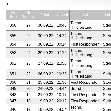
<
Nr
Nr
Datum
Uhrzeit
Art
Ort
Jahr
Monat
Techn.
356
27
30.09.22
18:46
Stei
Hilfeleistung
Techn.
355
26
30.09.22
14:24
Stei
Hilfeleistung
354
25
30.09.22
00:14
First Responder
Stei
Techn.
353
24
29.09.22
07:29
Stei
Hilfeleistung
Techn.
352
23
27.09.22
21:56
Stei
Hilfeleistung
Techn.
351
22
26.09.22
10:33
Stei
Hilfeleistung
350
21
25.09.22
21:30
First Responder
Stei
349
20
24.09.22
14:44
Brand
Stei
348
19
21.09.22
10:17
First Responder
Stei
347
18
19.09.22
20:12
First Responder
Stei
Techn.
346
17
19.09.22
14:54
Stei