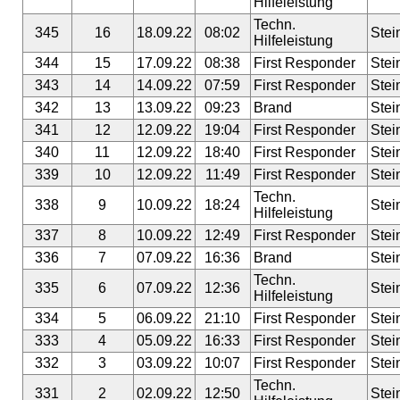
Hilfeleistung
Techn.
345
16
18.09.22
08:02
Stei
Hilfeleistung
344
15
17.09.22
08:38
First Responder
Stei
343
14
14.09.22
07:59
First Responder
Stei
342
13
13.09.22
09:23
Brand
Stei
341
12
12.09.22
19:04
First Responder
Stei
340
11
12.09.22
18:40
First Responder
Stei
339
10
12.09.22
11:49
First Responder
Stei
Techn.
338
9
10.09.22
18:24
Stei
Hilfeleistung
337
8
10.09.22
12:49
First Responder
Stei
336
7
07.09.22
16:36
Brand
Stei
Techn.
335
6
07.09.22
12:36
Stei
Hilfeleistung
334
5
06.09.22
21:10
First Responder
Stei
333
4
05.09.22
16:33
First Responder
Stei
332
3
03.09.22
10:07
First Responder
Stei
Techn.
331
2
02.09.22
12:50
Stei