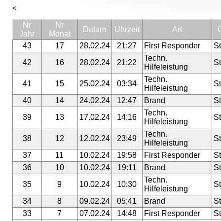
<
Nr
Nr
Datum
Uhrzeit
Art
O
Jahr
Monat
43
17
28.02.24
21:27
First Responder
St
Techn.
42
16
28.02.24
21:22
St
Hilfeleistung
Techn.
41
15
25.02.24
03:34
St
Hilfeleistung
40
14
24.02.24
12:47
Brand
St
Techn.
39
13
17.02.24
14:16
St
Hilfeleistung
Techn.
38
12
12.02.24
23:49
St
Hilfeleistung
37
11
10.02.24
19:58
First Responder
St
36
10
10.02.24
19:11
Brand
St
Techn.
35
9
10.02.24
10:30
St
Hilfeleistung
34
8
09.02.24
05:41
Brand
St
33
7
07.02.24
14:48
First Responder
St