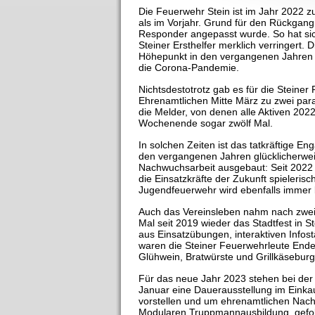
Die Feuerwehr Stein ist im Jahr 2022 
als im Vorjahr. Grund für den Rückgang 
Responder angepasst wurde. So hat sich
Steiner Ersthelfer merklich verringert. 
Höhepunkt in den vergangenen Jahren er
die Corona-Pandemie.
Nichtsdestotrotz gab es für die Steine
Ehrenamtlichen Mitte März zu zwei para
die Melder, von denen alle Aktiven 20
Wochenende sogar zwölf Mal.
In solchen Zeiten ist das tatkräftige 
den vergangenen Jahren glücklicherweis
Nachwuchsarbeit ausgebaut: Seit 2022 gi
die Einsatzkräfte der Zukunft spieler
Jugendfeuerwehr wird ebenfalls immer b
Auch das Vereinsleben nahm nach zweij
Mal seit 2019 wieder das Stadtfest in S
aus Einsatzübungen, interaktiven Infos
waren die Steiner Feuerwehrleute End
Glühwein, Bratwürste und Grillkäseburg
Für das neue Jahr 2023 stehen bei der 
Januar eine Dauerausstellung im Einkau
vorstellen und um ehrenamtlichen Nach
Modularen Truppmannausbildung, gefol