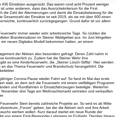
zu 435 Einsätzen ausgerückt. Das waren rund acht Prozent weniger
ist unter anderem, dass das Ausrückekriterium für die First
 die Zahl der Alarmierungen und damit die Einsatzbelastung für die
Die Gesamtzahl der Einsätze ist seit 2019, als sie mit über 600 einen
reichte, kontinuierlich zurückgegangen. Grund dafür ist vor allem
r Feuerwehr immer wieder sehr arbeitsreiche Tage. So rückten die
llelen Brandeinsätzen im Steiner Waldgebiet aus. Im Juni klingelten
22 ein neues Digitales Modell bekommen hatten, an einem
Engagement der Aktiven also besonders gefragt: Deren Zahl nahm in
e kontinuierlich zu. Zudem hat die Steiner Wehr ihre
bt es eine Kinderfeuerwehr, die „Steiner Lösch-Stiftla“. Hier werden
isch an das Thema Feuerwehr und Brandschutz herangeführt. Die
eliebter.
ähriger Corona-Pause wieder Fahrt auf: So fand im Mai das erste
tein statt, an dem sich die Feuerwehr mit einem vielfältigen Programm
tänden und Rundfahrten in Einsatzfahrzeugen beteiligte. Weiterhin
e November drei Tage am Weihnachtsmarkt vertreten und verkauften
er.
Feuerwehr Stein bereits zahlreiche Projekte an. So wird es ab Mitte
fszentrum „Forum“ geben, bei der die Aktiven sich und ihre Arbeit
wuchs werben wollen. Kurz darauf startet ein neue Runde der
gt von einem First-Responder-Lehrgang im Frühjahr. Darüber hinaus