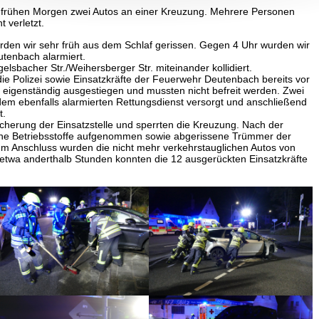
am frühen Morgen zwei Autos an einer Kreuzung. Mehrere Personen
t verletzt.
den wir sehr früh aus dem Schlaf gerissen. Gegen 4 Uhr wurden wir
utenbach alarmiert.
lsbacher Str./Weihersberger Str. miteinander kollidiert.
die Polizei sowie Einsatzkräfte der Feuerwehr Deutenbach bereits vor
 eigenständig ausgestiegen und mussten nicht befreit werden. Zwei
em ebenfalls alarmierten Rettungsdienst versorgt und anschließend
t.
sicherung der Einsatzstelle und sperrten die Kreuzung. Nach der
ne Betriebsstoffe aufgenommen sowie abgerissene Trümmer der
Im Anschluss wurden die nicht mehr verkehrstauglichen Autos von
etwa anderthalb Stunden konnten die 12 ausgerückten Einsatzkräfte